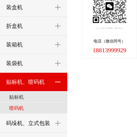
装盒机
折盒机
电话（微信同号）
装箱机
喷码机
18813999929
装袋机
贴标机、喷码机
贴标机
喷码机
码垛机、立式包装