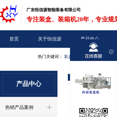
广东恒信源智能装备有限公司
专注装盒、装箱机20年，专业规
首页
关于恒信源
产品中心
联系我们
热门关键词：
装盒机
装箱机
开箱机
封箱
装箱机
产品中心
热销产品案例