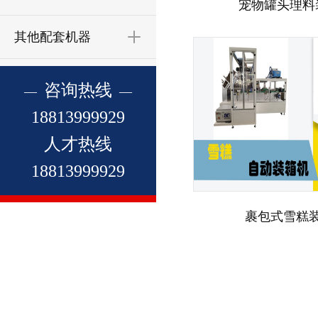
宠物罐头理料
机
其他配套机器
咨询热线
18813999929
人才热线
18813999929
裹包式雪糕